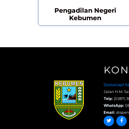
Pengadilan Negeri
Kebumen
KON
Disdukcapil 
Jalan H.M. S
Telp:
(0287) 3
WhatsApp:
08
Email:
dispen