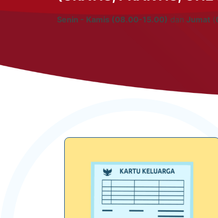
Senin - Kamis (08.00-15.00)
dan
Jumat
(